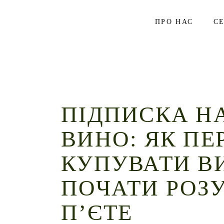
Skip
to
the
ПРО НАС
С
content
ПІДПИСКА НА
ВИНО: ЯК ПЕ
КУПУВАТИ В
ПОЧАТИ РОЗУ
П’ЄТЕ