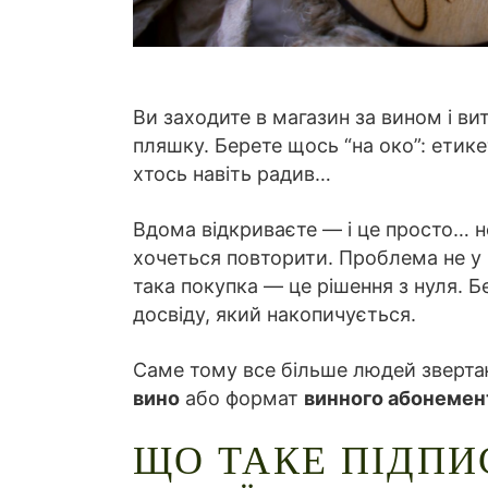
Ви заходите в магазин за вином і в
пляшку. Берете щось “на око”: етике
хтось навіть радив…
Вдома відкриваєте — і це просто… но
хочеться повторити. Проблема не у 
така покупка — це рішення з нуля. Б
досвіду, який накопичується.
Саме тому все більше людей зверта
вино
або формат
винного абонемен
ЩО ТАКЕ ПІДПИ