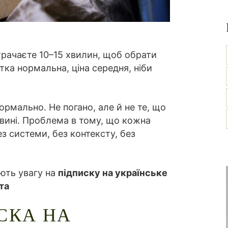
итрачаєте 10–15 хвилин, щоб обрати
тка нормальна, ціна середня, ніби
рмально. Не погано, але й не те, що
вині. Проблема в тому, що кожна
ез системи, без контексту, без
ють увагу на
підписку на українське
та
СКА НА