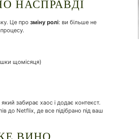
НО НАСПРАВДІ
вку. Це про
зміну ролі
: ви більше не
 процесу.
яшки щомісяця)
, який забирає хаос і додає контекст.
в до Netflix, де все підібрано під ваш
КЕ ВИНО