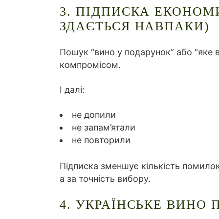
3. ПІДПИСКА ЕКОНОМ
ЗДАЄТЬСЯ НАВПАКИ)
Пошук “вино у подарунок” або “яке 
компромісом.
І далі:
не допили
не запам’ятали
не повторили
Підписка зменшує кількість помилок.
а за точність вибору.
4. УКРАЇНСЬКЕ ВИНО